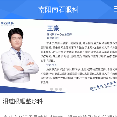
南阳南石眼科
泪道眼眶整形科