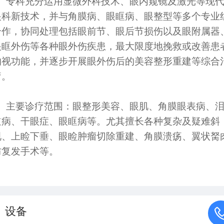
专科充分运用显微外科技术、眼内窥镜及激光等现
眼科新技术，并与角膜病、眼眶病、眼整型等多个专业
合作，协同处理包括眼前节、眼后节损伤以及眼附属器
眼眶外伤等各种眼外伤疾患，最大限度地挽救或改善患
的视功能，并逐步开展眼外伤后的美容整形重建等综合
疗。
主要诊疗范围：眼整形美容、眼肌、角膜眼表病、
道病、干眼症、眼眶病等。尤其擅长各种复杂及疑难斜
视、上睑下垂、眼睑肿瘤切除重建、角膜溃疡、翼状胬
防复发手术等。
设备